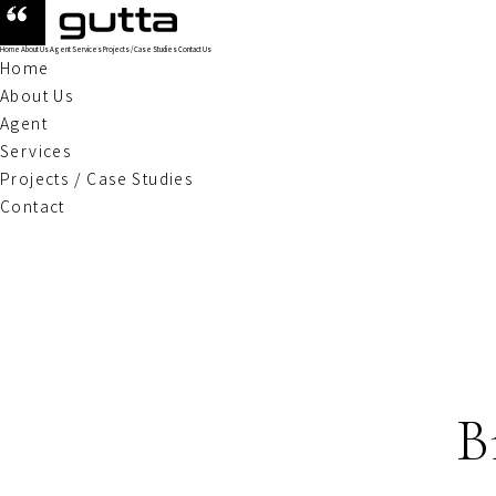
Home
About Us
Agent
Services
Projects / Case Studies
Contact Us
Home
About Us
Agent
Services
Projects / Case Studies
Contact
B