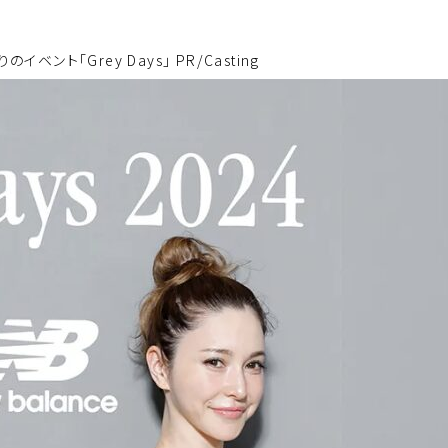
ト「Grey Days」 PR/Casting