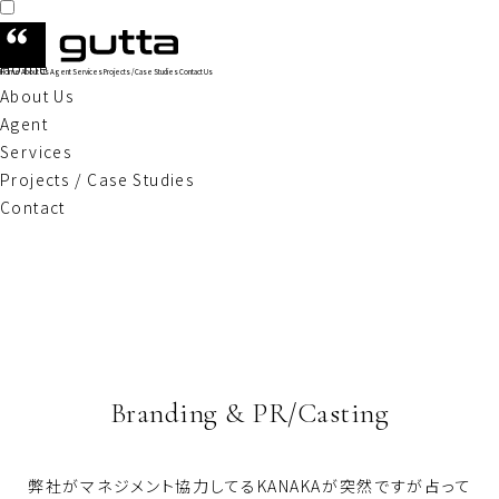
Home
Home
About Us
Agent
Services
Projects / Case Studies
Contact Us
About Us
Agent
Services
Projects / Case Studies
Contact
Branding & PR/Casting
弊社がマネジメント協力してるKANAKAが突然ですが占って